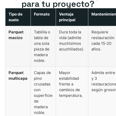
para tu proyecto?
Tipo de
Formato
Ventaja
Mantenimien
suelo
principal
Parquet
Tablilla o
Dura toda la
Requiere
macizo
tabla de
vida (admite
restauración
una sola
muchísimos
cada 15-20
pieza de
acuchillados).
años.
madera
noble.
Parquet
Capas de
Mayor
Admite entre
multicapa
pino
estabilidad
y 3
cruzadas
frente a
restauracion
con
cambios de
según grosor
superficie
temperatura.
de
madera
noble.