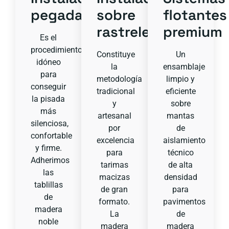
pegada
sobre
flotantes
rastreles
premium
Es el
procedimiento
Constituye
Un
idóneo
la
ensamblaje
para
metodología
limpio y
conseguir
tradicional
eficiente
la pisada
y
sobre
más
artesanal
mantas
silenciosa,
por
de
confortable
excelencia
aislamiento
y firme.
para
técnico
Adherimos
tarimas
de alta
las
macizas
densidad
tablillas
de gran
para
de
formato.
pavimentos
madera
La
de
noble
madera
madera