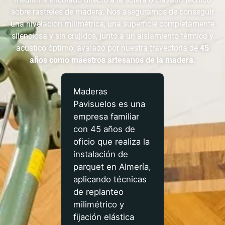
sobre rastreles de madera. Nos aseguramos de conseguir
una nivelación milimétrica, una superficie completamente
silenciosa y sin crujidos, junto a un aislamiento térmico y
acústico óptimo, avalado por nuestra trayectoria de
45
años como maestros artesanos de la madera.
Maderas
Pavisuelos es una
empresa familiar
con 45 años de
oficio que realiza la
instalación de
parquet en Almería,
aplicando técnicas
de replanteo
milimétrico y
fijación elástica