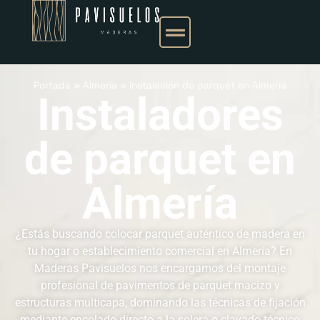
Portada
»
Almería
»
Instalación de parquet en Almería
Instaladores
de parquet en
Almería
¿Estás buscando colocar parquet auténtico de madera en
tu hogar o establecimiento comercial en Almería? En
Maderas Pavisuelos nos encargamos del montaje
profesional de pavimentos de parquet macizo y
estructuras multicapa, dominando las técnicas de fijación
mediante encolado directo a la solera o clavado técnico