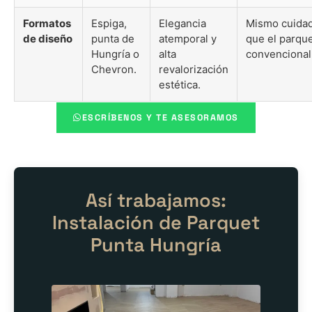
Formatos
Espiga,
Elegancia
Mismo cuida
de diseño
punta de
atemporal y
que el parqu
Hungría o
alta
convencional
Chevron.
revalorización
estética.
ESCRÍBENOS Y TE ASESORAMOS
Así trabajamos:
Instalación de Parquet
Punta Hungría