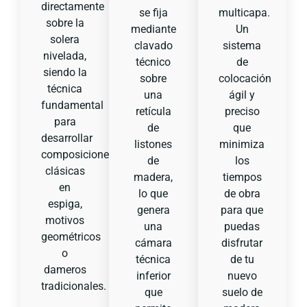
directamente
se fija
multicapa.
sobre la
mediante
Un
solera
clavado
sistema
nivelada,
técnico
de
siendo la
sobre
colocación
técnica
una
ágil y
fundamental
retícula
preciso
para
de
que
desarrollar
listones
minimiza
composiciones
de
los
clásicas
madera,
tiempos
en
lo que
de obra
espiga,
genera
para que
motivos
una
puedas
geométricos
cámara
disfrutar
o
técnica
de tu
dameros
inferior
nuevo
tradicionales.
que
suelo de