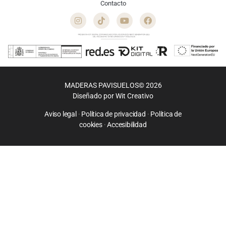
interioristas, reformistas y particulares.
Contacto
MADERAS PAVISUELOS© 2026
Diseñado por
Wit Creativo
Aviso legal
·
Política de privacidad
·
Política de
cookies
·
Accesibilidad