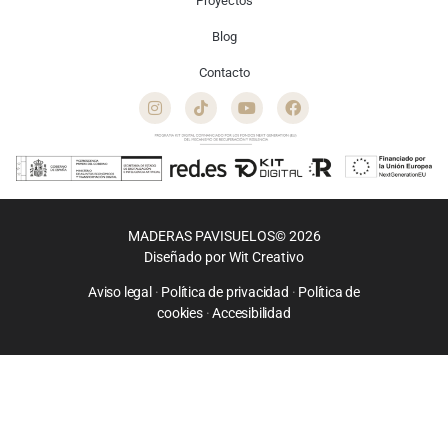
Proyectos
Llevamos 45 años creando suelos de madera de alta calidad
con acabados artesanales bajo la supervisión técnica de
Blog
nuestro equipo de maestros artesanos. Diseñados para
interioristas, reformistas y particulares.
Contacto
MADERAS PAVISUELOS© 2026
Diseñado por
Wit Creativo
Aviso legal
·
Política de privacidad
·
Política de
cookies
·
Accesibilidad