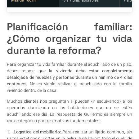
Más de 100 m²
5 a 7 días laborables
7 a 8 dí
Planificación familiar:
¿Cómo organizar tu vida
durante la reforma?
Para organizar tu vida familiar durante el acuchillado de un piso,
debes asumir que
la vivienda debe estar completamente
desalojada de muebles y personas durante un mínimo de 4 días
continuos
. No es viable realizar el acuchillado con la familia
viviendo dentro de la casa.
Muchos clientes nos preguntan si pueden «ir esquivando» a los
operarios durmiendo en las habitaciones que no se estén
acuchillando ese día. La respuesta de Guillermo es siempre un
«no» categórico por tres motivos fundamentales:
1. Logística del mobiliario:
Para realizar un lijado continuo, sin
saltos estéticos ni cortes en la película de barniz, todo el suelo de