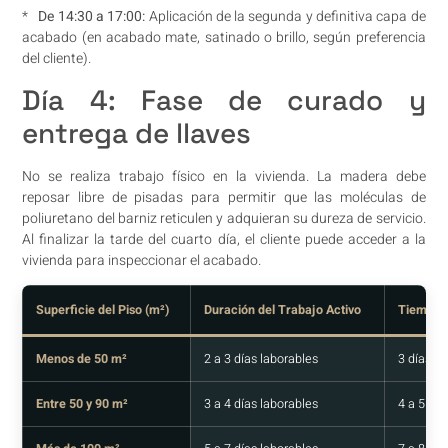
*
De 14:30 a 17:00:
Aplicación de la segunda y definitiva capa de
acabado (en acabado mate, satinado o brillo, según preferencia
del cliente).
Día 4: Fase de curado y
entrega de llaves
No se realiza trabajo físico en la vivienda. La madera debe
reposar libre de pisadas para permitir que las moléculas de
poliuretano del barniz reticulen y adquieran su dureza de servicio.
Al finalizar la tarde del cuarto día, el cliente puede acceder a la
vivienda para inspeccionar el acabado.
Superficie del Piso (m²)
Duración del Trabajo Activo
Tiempo 
Menos de 50 m²
2 a 3 días laborables
3 días c
Entre 50 y 90 m²
3 a 4 días laborables
4 a 5 dí