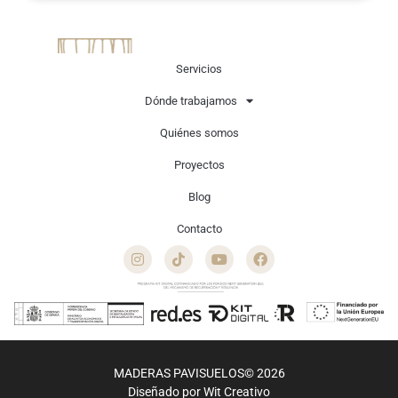
Servicios
Dónde trabajamos
Quiénes somos
Proyectos
Llevamos 45 años creando suelos de madera de alta calidad
con acabados artesanales bajo la supervisión técnica de
Blog
nuestro equipo de maestros artesanos. Diseñados para
interioristas, reformistas y particulares.
Contacto
MADERAS PAVISUELOS© 2026
Diseñado por
Wit Creativo