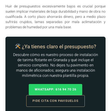
Huir de presupuestos excesivamente bajos es crucial porque
suelen implicar materiales de baja durabilidad y mano de obra no
cualificada. A corto plazo ahorrarás dinero, pero a medio plazo
sufrirás crujidos, lamas separadas por mala aclimatación y
problemas de humedad por una mala base.
¿Ya tienes claro el presupuesto?
Descubre cómo es nuestro proceso de instalación
de tarima flotante en Granada y qué incluye el
servicio completo. No dejes tu pavimento en
manos de aficionados; asegura una instalación
milimétrica con nuestra plantilla propia.
WHATSAPP: 616 94 70 26
PIDE CITA CON PAVISUELOS